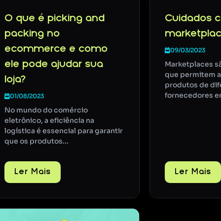
O que é picking and
Cuidados 
packing no
marketpla
ecommerce e como
09/03/2023
ele pode ajudar sua
Marketplaces s
que permitem a
loja?
produtos de dif
fornecedores em
01/08/2023
No mundo do comércio
eletrônico, a eficiência na
logística é essencial para garantir
que os produtos...
Ler Mais
Ler Mais