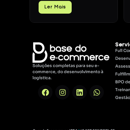
Ler Mais
Serv
Full C
Desenv
Soluções completas para seu e-
Assess
commerce, do desenvolvimento à
Fulfill
logística.
BPO d
Treina
Gestão