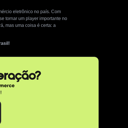
mércio eletrônico no país. Com
 se tornar um player importante no
á, mas uma coisa é certa: a
asil!
eração?
mmerce
!