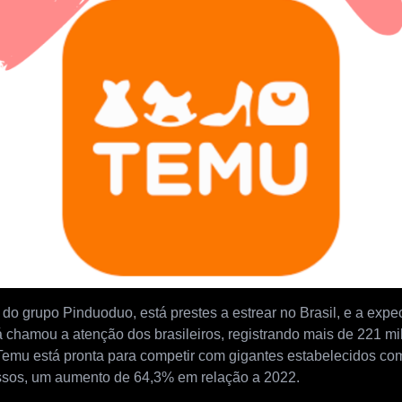
o grupo Pinduoduo, está prestes a estrear no Brasil, e a expec
já chamou a atenção dos brasileiros, registrando mais de 221 m
 Temu está pronta para competir com gigantes estabelecidos c
essos, um aumento de 64,3% em relação a 2022.