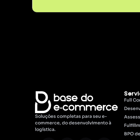
Serv
Full C
Desenv
Soluções completas para seu e-
Assess
commerce, do desenvolvimento à
Fulfill
logística.
BPO d