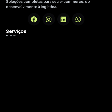
Soluções completas para seu e-commerce, do
desenvolvimento à logística.
Serviços
Full Commerce
Desenvolvimento de Lojas Virtuais
Assessoria Estratégica
Fulfillment
BPO de E-commerce
Treinamentos
Gestão de Marketplaces
Empresa
Sobre Nós
Blog
Parcerias e Parceiros