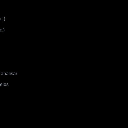
c.)
c.)
 analisar
reios